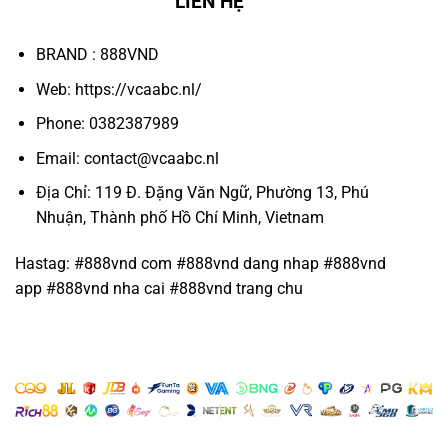
LIÊN HỆ
BRAND : 888VND
Web: https://vcaabc.nl/
Phone: 0382387989
Email:
contact@vcaabc.nl
Địa Chỉ: 119 Đ. Đặng Văn Ngữ, Phường 13, Phú
Nhuận, Thành phố Hồ Chí Minh, Vietnam
Hastag: #888vnd com #888vnd dang nhap #888vnd
app #888vnd nha cai #888vnd trang chu