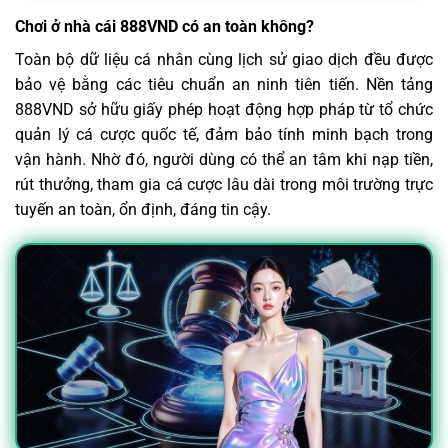
Chơi ở nhà cái 888VND có an toàn không?
Toàn bộ dữ liệu cá nhân cùng lịch sử giao dịch đều được
bảo vệ bằng các tiêu chuẩn an ninh tiên tiến. Nền tảng
888VND sở hữu giấy phép hoạt động hợp pháp từ tổ chức
quản lý cá cược quốc tế, đảm bảo tính minh bạch trong
vận hành. Nhờ đó, người dùng có thể an tâm khi nạp tiền,
rút thưởng, tham gia cá cược lâu dài trong môi trường trực
tuyến an toàn, ổn định, đáng tin cậy.