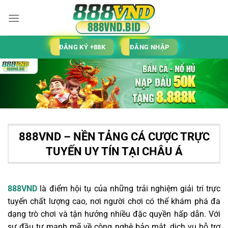
Bỏ
qua
nội
dung
ĐĂNG KÝ +88K
ĐĂNG NHẬP
888VND – NỀN TẢNG CÁ CƯỢC TRỰC
TUYẾN UY TÍN TẠI CHÂU Á
888VND
là điểm hội tụ của những trải nghiệm giải trí trực
tuyến chất lượng cao, nơi người chơi có thể khám phá đa
dạng trò chơi và tận hưởng nhiều đặc quyền hấp dẫn. Với
sự đầu tư mạnh mẽ về công nghệ bảo mật, dịch vụ hỗ trợ