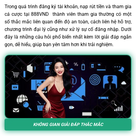
Trong quá trình đăng ký tài khoản, nạp rút tiền và tham gia
cá cược tại 888VND thành viên tham gia thường có một
số thắc mắc liên quan đến độ an toàn, cách liên hệ hỗ trợ,
chương trình đại lý cũng như xử lý sự cố đăng nhập. Dưới
đây là những câu hỏi phổ biến nhất kèm lời giải đáp ngắn
gọn, dễ hiểu, giúp bạn yên tâm hơn khi trải nghiệm.
KHÔNG GIAN GIẢI ĐÁP THẮC MẮC