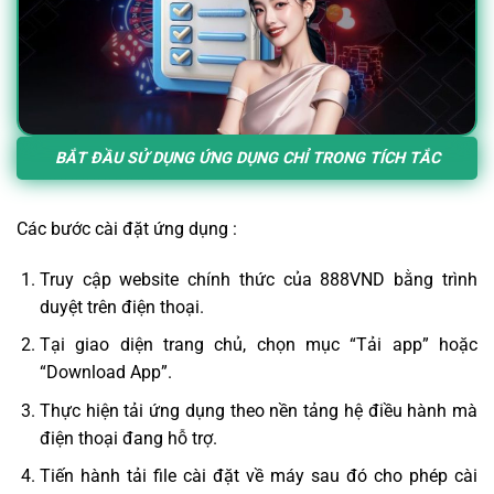
BẮT ĐẦU SỬ DỤNG ỨNG DỤNG CHỈ TRONG TÍCH TẮC
Các bước cài đặt ứng dụng :
Truy cập website chính thức của 888VND bằng trình
duyệt trên điện thoại.
Tại giao diện trang chủ, chọn mục “Tải app” hoặc
“Download App”.
Thực hiện tải ứng dụng theo nền tảng hệ điều hành mà
điện thoại đang hỗ trợ.
Tiến hành tải file cài đặt về máy sau đó cho phép cài