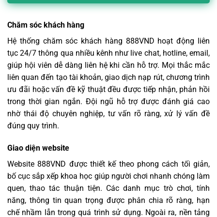
Chăm sóc khách hàng
Hệ thống chăm sóc khách hàng 888VND hoạt động liên
tục 24/7 thông qua nhiều kênh như live chat, hotline, email,
giúp hội viên dễ dàng liên hệ khi cần hỗ trợ. Mọi thắc mắc
liên quan đến tạo tài khoản, giao dịch nạp rút, chương trình
ưu đãi hoặc vấn đề kỹ thuật đều được tiếp nhận, phản hồi
trong thời gian ngắn. Đội ngũ hỗ trợ được đánh giá cao
nhờ thái độ chuyên nghiệp, tư vấn rõ ràng, xử lý vấn đề
đúng quy trình.
Giao diện website
Website 888VND được thiết kế theo phong cách tối giản,
bố cục sắp xếp khoa học giúp người chơi nhanh chóng làm
quen, thao tác thuận tiện. Các danh mục trò chơi, tính
năng, thông tin quan trọng được phân chia rõ ràng, hạn
chế nhầm lẫn trong quá trình sử dụng. Ngoài ra, nền tảng