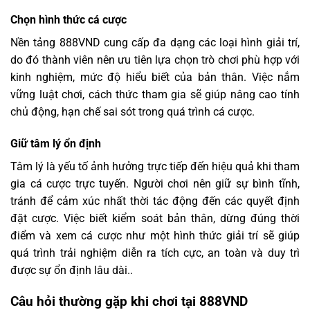
Chọn hình thức cá cược
Nền tảng 888VND cung cấp đa dạng các loại hình giải trí,
do đó thành viên nên ưu tiên lựa chọn trò chơi phù hợp với
kinh nghiệm, mức độ hiểu biết của bản thân. Việc nắm
vững luật chơi, cách thức tham gia sẽ giúp nâng cao tính
chủ động, hạn chế sai sót trong quá trình cá cược.
Giữ tâm lý ổn định
Tâm lý là yếu tố ảnh hưởng trực tiếp đến hiệu quả khi tham
gia cá cược trực tuyến. Người chơi nên giữ sự bình tĩnh,
tránh để cảm xúc nhất thời tác động đến các quyết định
đặt cược. Việc biết kiểm soát bản thân, dừng đúng thời
điểm và xem cá cược như một hình thức giải trí sẽ giúp
quá trình trải nghiệm diễn ra tích cực, an toàn và duy trì
được sự ổn định lâu dài..
Câu hỏi thường gặp khi chơi tại 888VND