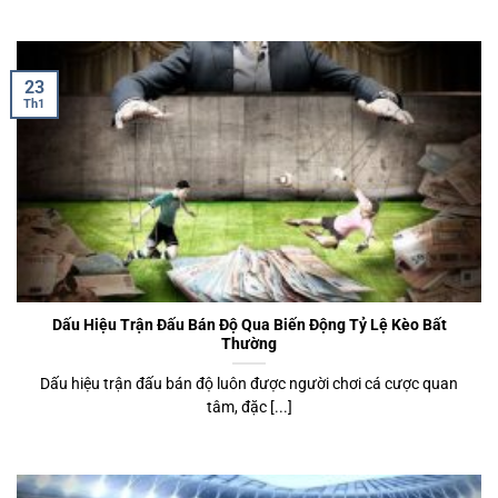
Giúp người chơi luôn theo sát các cập nhật mới
23
Các thay đổi về hệ thống, lịch hoạt động và thông báo
Th1
quan trọng được cập nhật nhanh chóng qua Tin tức
888VND. Điều này giúp người tham gia không bị động
trước những điều chỉnh mới, đặc biệt là các cập nhật ảnh
hưởng đến trải nghiệm. Tiếp cận tư liệu sớm giúp game
thủ chuẩn bị tốt hơn, hạn chế rủi ro phát sinh từ thiếu hiểu
biết hoặc cập nhật chậm.
Định hướng trải nghiệm và xu hướng tham gia
Dấu Hiệu Trận Đấu Bán Độ Qua Biến Động Tỷ Lệ Kèo Bất
Thường
Bên cạnh các thông báo, nội dung cập nhật còn phản ánh
xu hướng chung trong cộng đồng người chơi. Thông qua
Dấu hiệu trận đấu bán độ luôn được người chơi cá cược quan
tâm, đặc [...]
những phân tích và chia sẻ thực tế, Tin tức 888VND giúp
bet thủ hiểu rõ hơn bức tranh tổng thể của thị trường giải
trí. Nhờ đó, người tham gia có thể xây dựng thói quen theo
dõi và trải nghiệm có định hướng, hạn chế quyết định theo