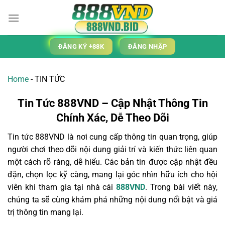
Bỏ
qua
nội
dung
ĐĂNG KÝ +88K
ĐĂNG NHẬP
Home
-
TIN TỨC
Tin Tức 888VND – Cập Nhật Thông Tin
Chính Xác, Dễ Theo Dõi
Tin tức 888VND là nơi cung cấp thông tin quan trọng, giúp
người chơi theo dõi nội dung giải trí và kiến thức liên quan
một cách rõ ràng, dễ hiểu. Các bản tin được cập nhật đều
đặn, chọn lọc kỹ càng, mang lại góc nhìn hữu ích cho hội
viên khi tham gia tại nhà cái
888VND
. Trong bài viết này,
chúng ta sẽ cùng khám phá những nội dung nổi bật và giá
trị thông tin mang lại.