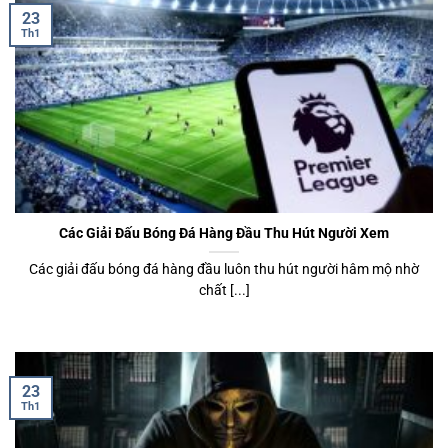
23
cảm tính.
Th1
Tăng mức độ gắn kết giữa nền tảng và hội viên
Khi nội dung được truyền tải minh bạch và liên tức, người
chơi sẽ cảm nhận rõ sự kết nối với trang web. Tin tức
888VND đóng vai trò như cầu nối, giúp hội viên hiểu rõ
định hướng hoạt động cũng như giá trị mà nền tảng hướng
tới. Sự gắn kết này không chỉ nâng cao trải nghiệm cá
nhân mà còn góp phần xây dựng cộng đồng người tham
Các Giải Đấu Bóng Đá Hàng Đầu Thu Hút Người Xem
gia ổn định và lâu dài.
Các giải đấu bóng đá hàng đầu luôn thu hút người hâm mộ nhờ
Những nội dung nổi bật thường xuất hiện trong
chất [...]
tin tức 888VND
Tại 888VND tổng hợp nhiều nội dung phục vụ nhu cầu theo
dõi của người chơi. Các cập nhật về giải trí, kiến thức và xu
23
hướng tham gia giúp hội viên tiếp cận nội dung dễ dàng
Th1
hơn.