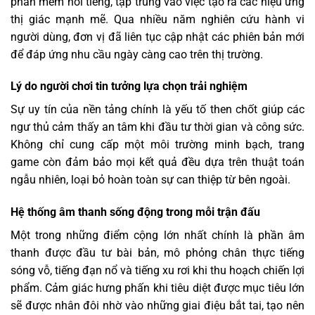
phần mềm nổi tiếng, tập trung vào việc tạo ra các hiệu ứng
thị giác mạnh mẽ. Qua nhiều năm nghiên cứu hành vi
người dùng, đơn vị đã liên tục cập nhật các phiên bản mới
để đáp ứng nhu cầu ngày càng cao trên thị trường.
Lý do người chơi tin tưởng lựa chọn trải nghiệm
Sự uy tín của nền tảng chính là yếu tố then chốt giúp các
ngư thủ cảm thấy an tâm khi đầu tư thời gian và công sức.
Không chỉ cung cấp một môi trường minh bạch, trang
game còn đảm bảo mọi kết quả đều dựa trên thuật toán
ngẫu nhiên, loại bỏ hoàn toàn sự can thiệp từ bên ngoài.
Hệ thống âm thanh sống động trong mỗi trận đấu
Một trong những điểm cộng lớn nhất chính là phần âm
thanh được đầu tư bài bản, mô phỏng chân thực tiếng
sóng vỗ, tiếng đạn nổ và tiếng xu rơi khi thu hoạch chiến lợi
phẩm. Cảm giác hưng phấn khi tiêu diệt được mục tiêu lớn
sẽ được nhân đôi nhờ vào những giai điệu bắt tai, tạo nên