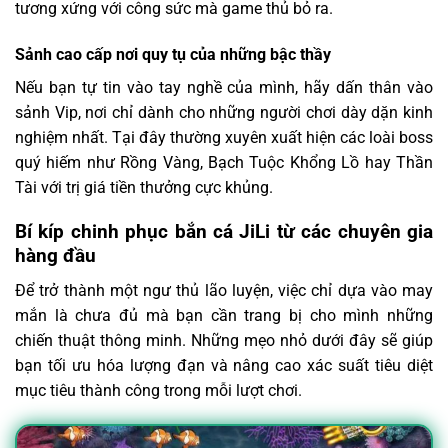
tương xứng với công sức mà game thủ bỏ ra.
Sảnh cao cấp nơi quy tụ của những bậc thầy
Nếu bạn tự tin vào tay nghề của mình, hãy dấn thân vào
sảnh Vip, nơi chỉ dành cho những người chơi dày dặn kinh
nghiệm nhất. Tại đây thường xuyên xuất hiện các loài boss
quý hiếm như Rồng Vàng, Bạch Tuộc Khổng Lồ hay Thần
Tài với trị giá tiền thưởng cực khủng.
Bí kíp chinh phục bắn cá JiLi từ các chuyên gia
hàng đầu
Để trở thành một ngư thủ lão luyện, việc chỉ dựa vào may
mắn là chưa đủ mà bạn cần trang bị cho mình những
chiến thuật thông minh. Những mẹo nhỏ dưới đây sẽ giúp
bạn tối ưu hóa lượng đạn và nâng cao xác suất tiêu diệt
mục tiêu thành công trong mỗi lượt chơi.