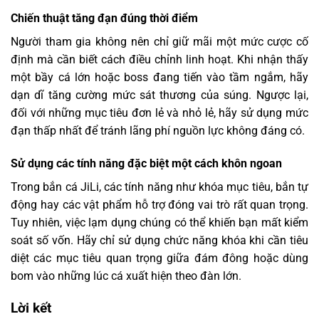
Chiến thuật tăng đạn đúng thời điểm
Người tham gia không nên chỉ giữ mãi một mức cược cố
định mà cần biết cách điều chỉnh linh hoạt. Khi nhận thấy
một bầy cá lớn hoặc boss đang tiến vào tầm ngắm, hãy
dạn dĩ tăng cường mức sát thương của súng. Ngược lại,
đối với những mục tiêu đơn lẻ và nhỏ lẻ, hãy sử dụng mức
đạn thấp nhất để tránh lãng phí nguồn lực không đáng có.
Sử dụng các tính năng đặc biệt một cách khôn ngoan
Trong bắn cá JiLi, các tính năng như khóa mục tiêu, bắn tự
động hay các vật phẩm hỗ trợ đóng vai trò rất quan trọng.
Tuy nhiên, việc lạm dụng chúng có thể khiến bạn mất kiểm
soát số vốn. Hãy chỉ sử dụng chức năng khóa khi cần tiêu
diệt các mục tiêu quan trọng giữa đám đông hoặc dùng
bom vào những lúc cá xuất hiện theo đàn lớn.
Lời kết