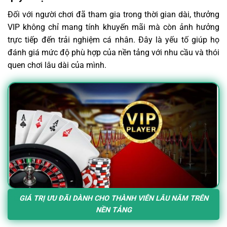
Đối với người chơi đã tham gia trong thời gian dài, thưởng
VIP không chỉ mang tính khuyến mãi mà còn ảnh hưởng
trực tiếp đến trải nghiệm cá nhân. Đây là yếu tố giúp họ
đánh giá mức độ phù hợp của nền tảng với nhu cầu và thói
quen chơi lâu dài của mình.
GIÁ TRỊ ƯU ĐÃI DÀNH CHO THÀNH VIÊN LÂU NĂM TRÊN
NỀN TẢNG