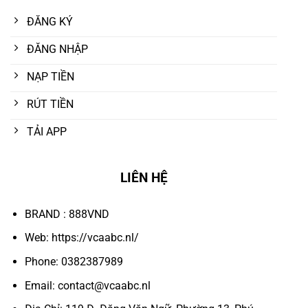
ĐĂNG KÝ
ĐĂNG NHẬP
NẠP TIỀN
RÚT TIỀN
TẢI APP
LIÊN HỆ
BRAND : 888VND
Web: https://vcaabc.nl/
Phone: 0382387989
Email:
contact@vcaabc.nl