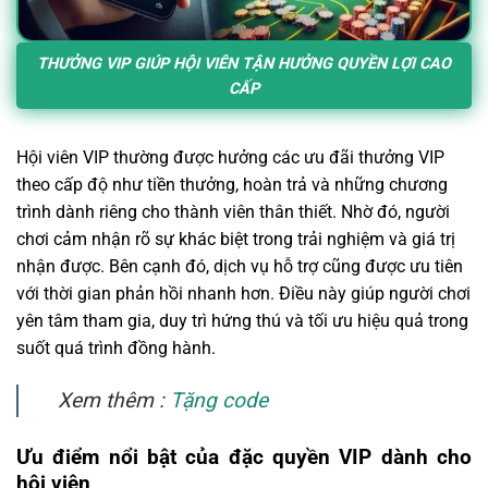
THƯỞNG VIP GIÚP HỘI VIÊN TẬN HƯỞNG QUYỀN LỢI CAO
CẤP
Hội viên VIP thường được hưởng các ưu đãi thưởng VIP
theo cấp độ như tiền thưởng, hoàn trả và những chương
trình dành riêng cho thành viên thân thiết. Nhờ đó, người
chơi cảm nhận rõ sự khác biệt trong trải nghiệm và giá trị
nhận được. Bên cạnh đó, dịch vụ hỗ trợ cũng được ưu tiên
với thời gian phản hồi nhanh hơn. Điều này giúp người chơi
yên tâm tham gia, duy trì hứng thú và tối ưu hiệu quả trong
suốt quá trình đồng hành.
Xem thêm :
T
ặng code
Ưu điểm nổi bật của đặc quyền VIP dành cho
hội viên