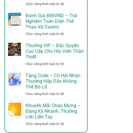
ở
Chức năng bình luận bị tắt
Hàng
Kèo
888VND
Đầu
Bất
Có
Thu
Thường
Đánh Giá 888VND – Trải
Lừa
Hút
Nghiệm Toàn Diện Thể
Đảo
Người
Thao Và Casino
Không?
Xem
ở
Chức năng bình luận bị tắt
Giải
Đánh
Mã
Giá
Luồng
Thưởng VIP – Đặc Quyền
888VND
Ý
Cao Cấp Cho Hội Viên Thân
–
Kiến
Thiết
Trải
Trái
ở
Chức năng bình luận bị tắt
Nghiệm
Chiều
Thưởng
Toàn
VIP
Diện
Tặng Code – Cơ Hội Nhận
–
Thể
Thưởng Hấp Dẫn Không
Đặc
Thao
Thể Bỏ Lỡ
Quyền
Và
ở
Chức năng bình luận bị tắt
Cao
Casino
Tặng
Cấp
Code
Cho
Khuyến Mãi Chào Mừng –
–
Hội
Đăng Ký Nhanh, Thưởng
Cơ
Viên
Lớn Liền Tay
Hội
Thân
ở
Chức năng bình luận bị tắt
Nhận
Thiết
Khuyến
Thưởng