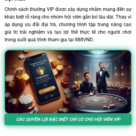
Chính sách thưởng VIP được xây dựng nhằm mang đến sự
khác biệt rõ ràng cho nhóm hội viên gắn bó lâu dài. Thay vì
áp dụng ưu đãi đại trà, chương trình tập trung nâng cao
giá trị trải nghiệm và tạo lợi thế thực tế cho người chơi
trong suốt quá trình tham gia tại 888VND.
CÁC QUYỀN LỢI ĐẶC BIỆT CHỈ CÓ CHO HỘI VIÊN VIP